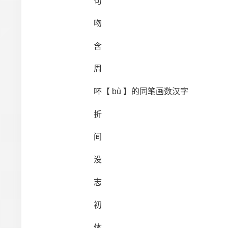
句
吻
含
周
吥【 bù 】的同笔画数汉字
折
间
没
志
初
体