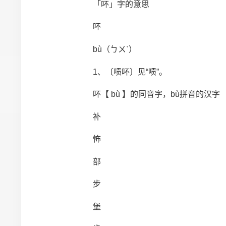
「吥」字的意思
吥
bù（ㄅㄨˋ）
1、〔唝吥〕见“唝”。
吥【 bù 】的同音字，bù拼音的汉字
补
怖
部
步
堡