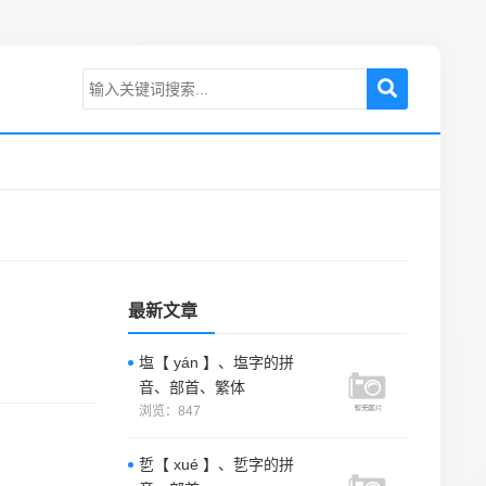
最新文章
塩【 yán 】、塩字的拼
音、部首、繁体
浏览：847
乴【 xué 】、乴字的拼