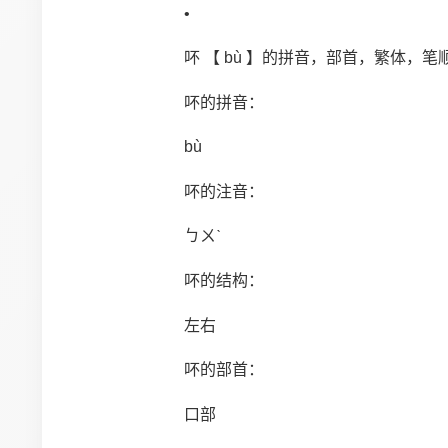
•
吥 【 bù 】的拼音，部首，繁体，笔
吥的拼音：
bù
吥的注音：
ㄅㄨˋ
吥的结构：
左右
吥的部首：
口部