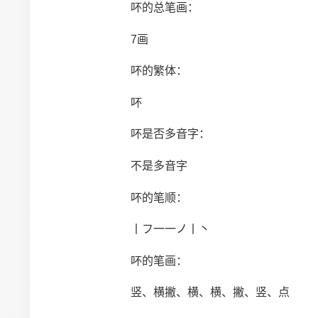
吥的总笔画：
7画
吥的繁体：
吥
吥是否多音字：
不是多音字
吥的笔顺：
丨フ一一ノ丨丶
吥的笔画：
竖、横撇、横、横、撇、竖、点