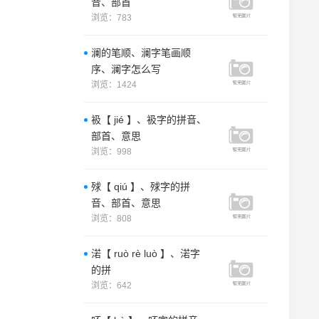
音、部首
浏览：783
澜的笔顺、澜字笔画顺
序、澜字怎么写
浏览：1424
衱【 jié 】、衱字的拼音、
部首、意思
浏览：998
殏【 qiú 】、殏字的拼
音、部首、意思
浏览：808
渃【 ruò rè luò 】、渃字
的拼
浏览：642