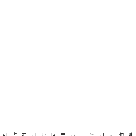
可、占、右、叮、卟、叵、史、叭、只、另、叽、㕤、句、叱