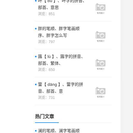
吥【 bù 】、吥字的拼音、
部首、意思
浏览：851
胖的笔顺、胖字笔画顺
序、胖字怎么写
浏览：797
簬【 lù 】、簬字的拼音、
部首、繁体、
浏览：650
簹【 dāng 】、簹字的拼
音、部首、意
浏览：731
热门文章
澜的笔顺、澜字笔画顺