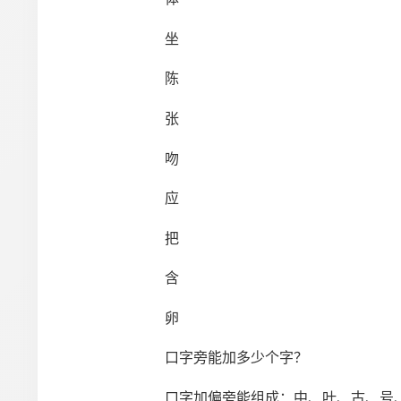
坐
陈
张
吻
应
把
含
卵
口字旁能加多少个字？
口字加偏旁能组成：中、叶、古、号、