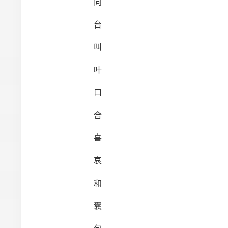
向
台
叫
叶
口
合
喜
哀
和
囊