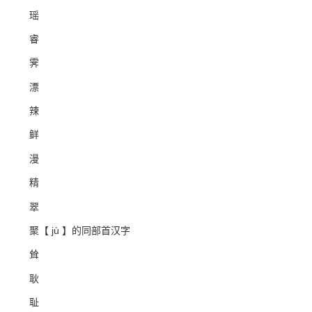
瑶
睿
霁
漂
辣
鲜
漫
精
翠
聚【 jù 】的同部首汉字
耸
耿
耻