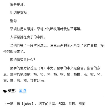
偏旁是耳，
组词是聚拢。
造句
草坝被用来聚拢，草地上的断枝落叶及枯草等等。
人群聚拢在房子的中间。
当他们等了一段时间过后，三三两两的闲人听到了这件事故，慢
慢的聚拢来了。
聚的偏旁是什么？
聚字的偏旁部首是（耳）字旁。聚字的字义是会合，集合的意
思。聚字的笔顺是：横、竖、竖、横、横、横、横撇、点、撇、竖、
撇、撇、撇、捺，共有14画。
标签：
笔顺
上一篇：
獧【 juàn 】、獧字的拼音、部首、意思、组词