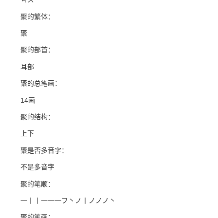
聚的繁体：
聚
聚的部首：
耳部
聚的总笔画：
14画
聚的结构：
上下
聚是否多音字：
不是多音字
聚的笔顺：
一丨丨一一一フ丶ノ丨ノノノ丶
聚的笔画：