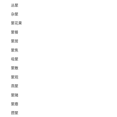
丛聚
杂聚
聚花果
聚餐
聚居
聚焦
吸聚
聚散
聚观
燕聚
聚赌
聚麀
攒聚