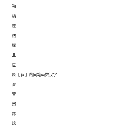
鞠
橘
遽
桔
榉
且
巨
聚【 jù 】的同笔画数汉字
翟
管
赛
赫
端