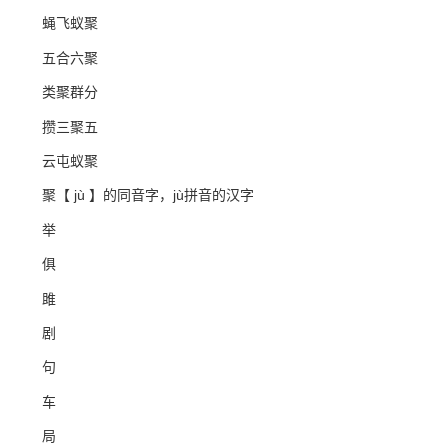
蝇飞蚁聚
五合六聚
类聚群分
攒三聚五
云屯蚁聚
聚【 jù 】的同音字，jù拼音的汉字
举
俱
雎
剧
句
车
局