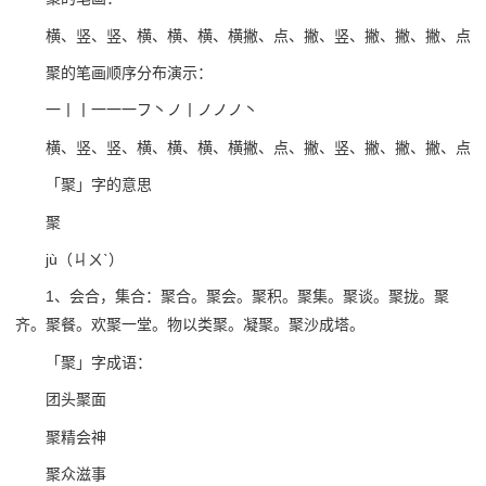
横、竖、竖、横、横、横、横撇、点、撇、竖、撇、撇、撇、点
聚的笔画顺序分布演示：
一丨丨一一一フ丶ノ丨ノノノ丶
横、竖、竖、横、横、横、横撇、点、撇、竖、撇、撇、撇、点
「聚」字的意思
聚
jù（ㄐㄨˋ）
1、会合，集合：聚合。聚会。聚积。聚集。聚谈。聚拢。聚
齐。聚餐。欢聚一堂。物以类聚。凝聚。聚沙成塔。
「聚」字成语：
团头聚面
聚精会神
聚众滋事