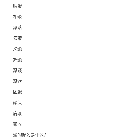
啸聚
相聚
聚落
云聚
义聚
鸠聚
聚谈
聚饮
团聚
聚头
鹿聚
聚收
聚的偏旁是什么？