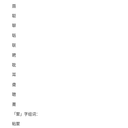
聂
聪
聊
聒
联
聘
耽
耳
聋
聴
聻
「聚」字组词：
粘聚