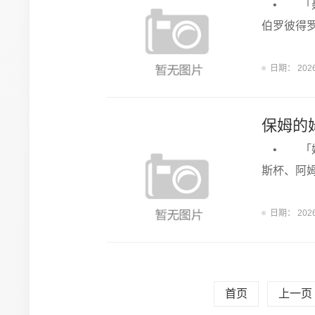
• 「聂
伯罗彼得
日期：
202
保姆的
• 「姆
斯杯、阿
日期：
202
首页
上一页