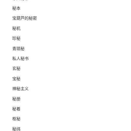
秘本
宝葫芦的秘密
秘机
珍秘
青琐秘
私人秘书
玄秘
宝秘
神秘主义
秘册
秘着
枢秘
秘纬