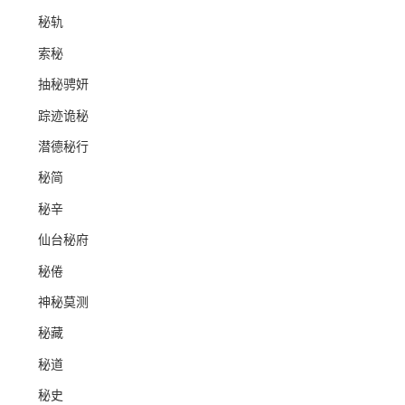
秘轨
索秘
抽秘骋妍
踪迹诡秘
潜德秘行
秘简
秘辛
仙台秘府
秘倦
神秘莫测
秘藏
秘道
秘史