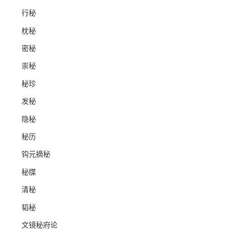
行秘
枕秘
密秘
崇秘
秘珍
发秘
隐秘
秘历
钩元摘秘
秘牒
清秘
韬秘
文镜秘府论