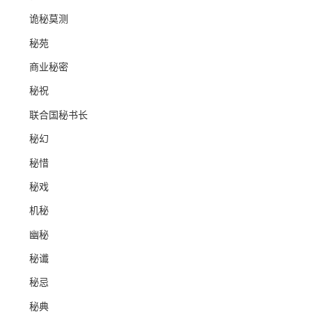
诡秘莫测
秘苑
商业秘密
秘祝
联合国秘书长
秘幻
秘惜
秘戏
机秘
幽秘
秘谶
秘忌
秘典