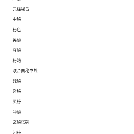
元经秘旨
中秘
秘色
奥秘
尊秘
秘籍
联合国秘书处
梵秘
僻秘
灵秘
冲秘
玄秘塔碑
闭秘