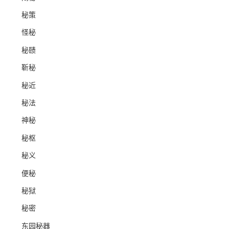
秘策
怪秘
秘赜
靳秘
秘近
秘法
神秘
秘枢
秘义
便秘
秘狱
秘密
东园秘器