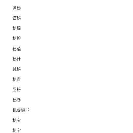
渊秘
谨秘
秘録
秘检
秘藴
秘计
缄秘
秘省
肠秘
秘卷
机要秘书
秘宝
秘宇