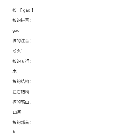
搞 【 gǎo 】
搞的拼音：
gǎo
搞的注音：
ㄍㄠˇ
搞的五行：
木
搞的结构：
左右结构
搞的笔画：
13画
搞的部首：
扌