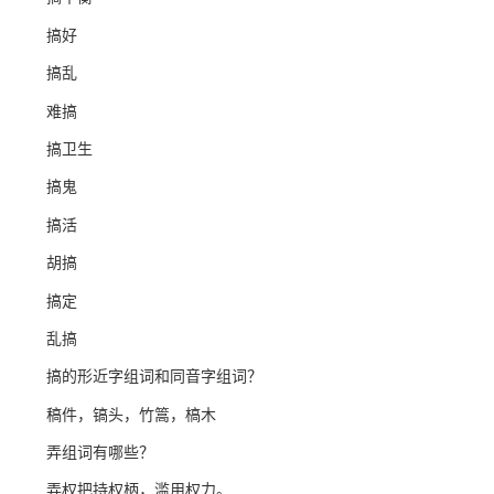
搞好
搞乱
难搞
搞卫生
搞鬼
搞活
胡搞
搞定
乱搞
搞的形近字组词和同音字组词？
稿件，镐头，竹篙，槁木
弄组词有哪些？
弄权把持权柄，滥用权力。