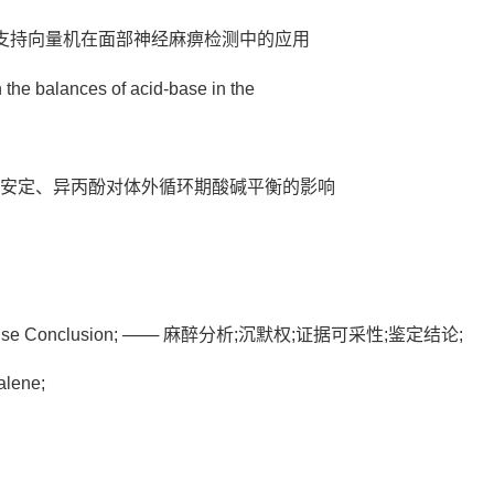
ne ─── 支持向量机在面部神经麻痹检测中的应用
he balances of acid-base in the
 ─── 咪唑安定、异丙酚对体外循环期酸碱平衡的影响
pertise Conclusion; ─── 麻醉分析;沉默权;证据可采性;鉴定结论;
lene;