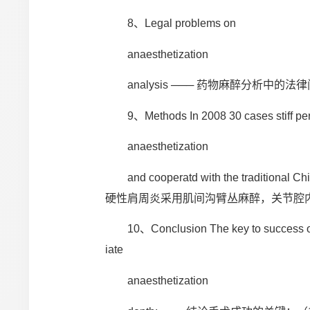
8、Legal problems on
anaesthetization
analysis ─── 药物麻醉分析中的法
9、Methods In 2008 30 cases stiff periat
anaesthetization
and cooperatd with the traditional Ch
硬性肩周炎采用肌间沟臂丛麻醉，关节腔
10、Conclusion The key to success of sett
iate
anaesthetization