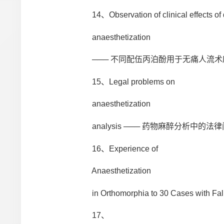
14、Observation of clinical effects of diff
anaesthetization
─── 不同配伍丙泊酚用于无痛人流术
15、Legal problems on
anaesthetization
analysis ─── 药物麻醉分析中的法
16、Experience of
Anaesthetization
in Orthomorphia to 30 Cases wi
17、