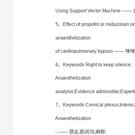
Using Support Vector Machi
5、Effect of propofol or midazolam on t
anaesthetization
of cardiopulmonary bypass
6、Keywords Right to keep silence;
Anaesthetization
analysis;Evidence admissible;Ex
7、Keywords Cervical plexus;Intersca
Anaesthetization
; ─── 颈丛;肌间沟;麻醉;