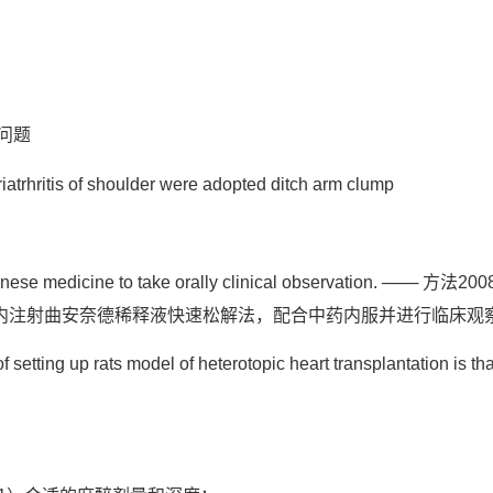
律问题
rhritis of shoulder were adopted ditch arm clump
inese medicine to take orally clinical observation. ─── 方
内注射曲安奈德稀释液快速松解法，配合中药内服并进行临床观
ing up rats model of heterotopic heart transplantation is tha