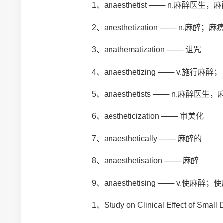
1、anaesthetist ─── n.麻醉医生，麻
2、anesthetization ─── n.麻醉；麻
3、anathematization ─── 诅咒
4、anaesthetizing ─── v.施行麻
5、anaesthetists ─── n.麻醉医生，
6、aestheticization ─── 审美化
7、anaesthetically ─── 麻醉的
8、anaesthetisation ─── 麻醉
9、anaesthetising ─── v.使麻醉
1、Study on Clinical Effect of Small Dose