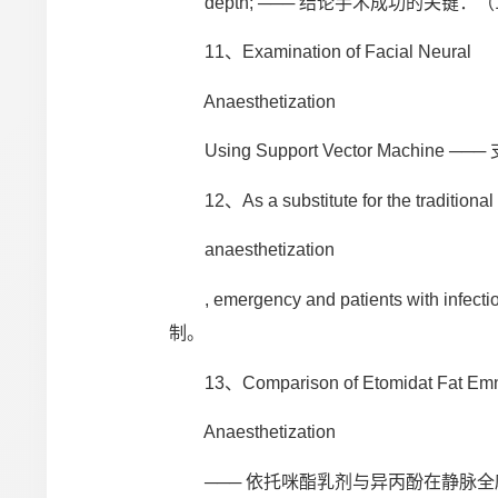
depth; ─── 结论手术成功的关键
11、Examination of Facial Neural
Anaesthetization
Using Support Vector Machi
12、As a substitute for the traditional la
anaesthetization
, emergency and patients w
制。
13、Comparison of Etomidat Fat Emnisio
Anaesthetization
─── 依托咪酯乳剂与异丙酚在静脉全