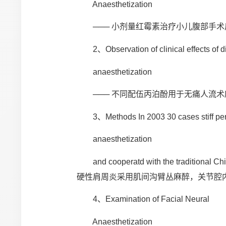
Anaesthetization
─── 小剂量红霉素治疗小儿腹部手术
2、Observation of clinical effects of diffe
anaesthetization
─── 不同配伍丙泊酚用于无痛人流术
3、Methods In 2003 30 cases stiff periat
anaesthetization
and cooperatd with the traditional Ch
硬性肩周炎采用肌间沟臂丛麻醉，关节腔
4、Examination of Facial Neural
Anaesthetization