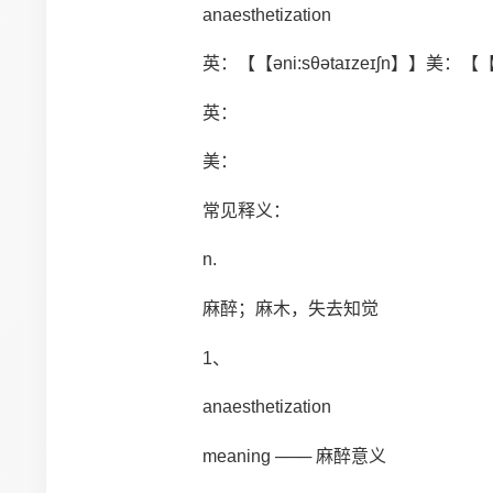
anaesthetization
英：【【əni:sθətaɪzeɪʃn】】美：【【əni
英：
美：
常见释义：
n.
麻醉；麻木，失去知觉
1、
anaesthetization
meaning ─── 麻醉意义