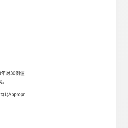
法2008年对30例僵
察。
t:(1)Appropr