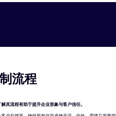
制流程
了解其流程有助于提升企业形象与客户信任。
及客户反馈等。确保所有信息准确无误。此外，需建立质量管