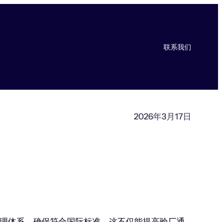
联系我们
2026年3月17日
理体系，确保符合国际标准。这不仅能提高验厂通