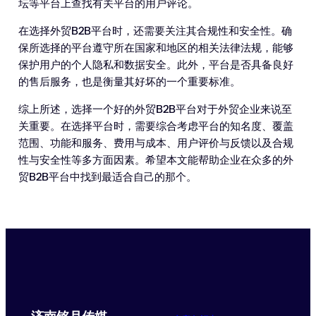
坛等平台上查找有关平台的用户评论。
在选择外贸B2B平台时，还需要关注其合规性和安全性。确
保所选择的平台遵守所在国家和地区的相关法律法规，能够
保护用户的个人隐私和数据安全。此外，平台是否具备良好
的售后服务，也是衡量其好坏的一个重要标准。
综上所述，选择一个好的外贸B2B平台对于外贸企业来说至
关重要。在选择平台时，需要综合考虑平台的知名度、覆盖
范围、功能和服务、费用与成本、用户评价与反馈以及合规
性与安全性等多方面因素。希望本文能帮助企业在众多的外
贸B2B平台中找到最适合自己的那个。